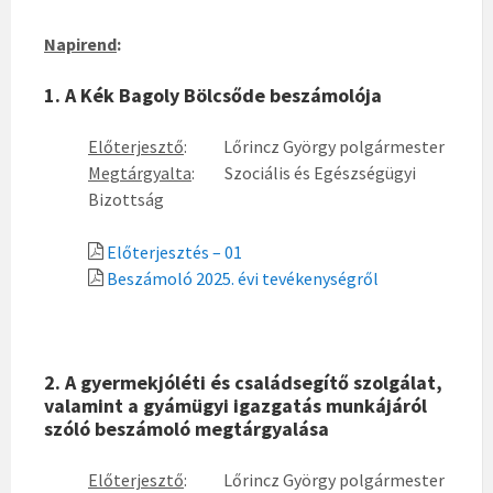
Napirend
:
1. A Kék Bagoly Bölcsőde beszámolója
Előterjesztő
: Lőrincz György polgármester
Megtárgyalta
: Szociális és Egészségügyi
Bizottság
Előterjesztés – 01
Beszámoló 2025. évi tevékenységről
2. A gyermekjóléti és családsegítő szolgálat,
valamint a gyámügyi igazgatás munkájáról
szóló beszámoló megtárgyalása
Előterjesztő
: Lőrincz György polgármester