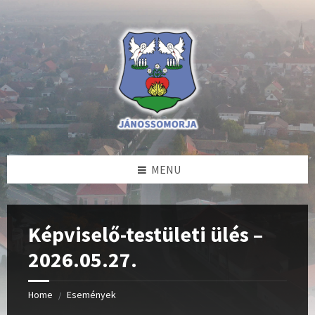
Skip
Skip
Skip
to
to
to
content
left
footer
sidebar
MENU
Képviselő-testületi ülés –
2026.05.27.
Home
Események
/