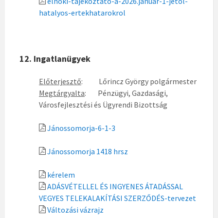
elnoki-tajekoztato-a-2026.januar-1-jetol-
hatalyos-ertekhatarokrol
12. Ingatlanügyek
Előterjesztő
: Lőrincz György polgármester
Megtárgyalta
: Pénzügyi, Gazdasági,
Városfejlesztési és Ügyrendi Bizottság
Jánossomorja-6-1-3
Jánossomorja 1418 hrsz
kérelem
ADÁSVÉTELLEL ÉS INGYENES ÁTADÁSSAL
VEGYES TELEKALAKÍTÁSI SZERZŐDÉS-tervezet
Változási vázrajz