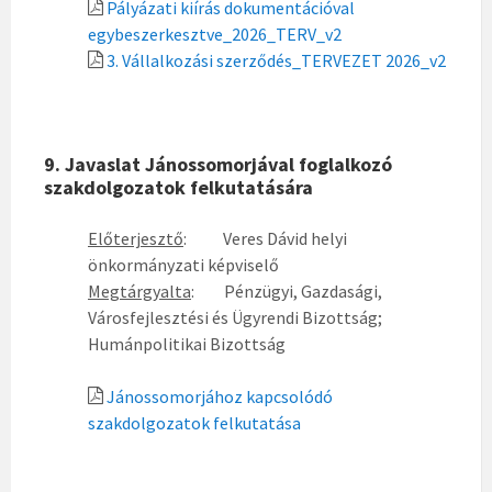
Pályázati kiírás dokumentációval
egybeszerkesztve_2026_TERV_v2
3. Vállalkozási szerződés_TERVEZET 2026_v2
9. Javaslat Jánossomorjával foglalkozó
szakdolgozatok felkutatására
Előterjesztő
:
Veres Dávid helyi
önkormányzati képviselő
Megtárgyalta
:
Pénzügyi, Gazdasági,
Városfejlesztési és Ügyrendi Bizottság;
Humánpolitikai Bizottság
Jánossomorjához kapcsolódó
szakdolgozatok felkutatása