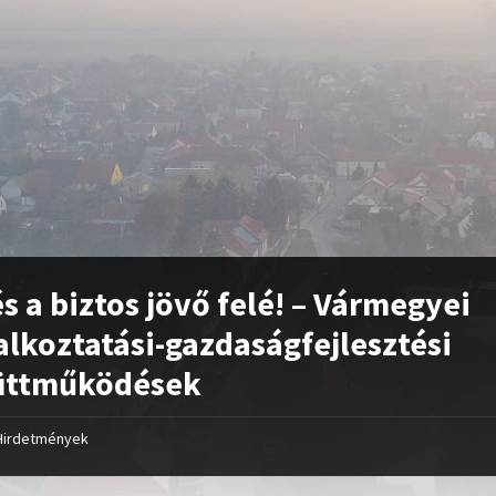
s a biztos jövő felé! – Vármegyei
alkoztatási-gazdaságfejlesztési
üttműködések
Hirdetmények