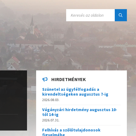
SEARCH:
HIRDETMÉNYEK
Szünetel az ügyfélfogadás a
kirendeltségeken augusztus 7-ig
2026.08.03.
Vágányzári hirdetmény augusztus 10-
től 14-ig
2026.07.31.
Felhívás a szőlőtulajdonosok
figyelmébe