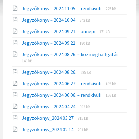
File
File
Jegyzőkönyv – 2024.11.05. – rendkívüli
225 kB
extension:
size:
File
File
Jegyzőkönyv – 2024.10.04
pdf
242 kB
extension:
size:
File
File
Jegyzőkönyv – 2024.09.21. – ünnepi
pdf
171 kB
extension:
size:
File
File
Jegyzőkönyv – 2024.09.21
pdf
180 kB
extension:
size:
File
File
Jegyzőkönyv – 2024.08.26. – közmeghallgatás
pdf
extensio
size:
149 kB
pdf
File
File
Jegyzőkönyv – 2024.08.26.
285 kB
extension:
size:
File
File
Jegyzőkönyv – 2024.06.27. – rendkívüli
pdf
185 kB
extension:
size:
File
File
Jegyzőkönyv – 2024.06.06. – rendkívüli
pdf
156 kB
extension:
size:
File
File
Jegyzőkönyv – 2024.04.24
pdf
303 kB
extension:
size:
File
File
Jegyzokonyv_2024.03.27
pdf
315 kB
extension:
size:
File
File
Jegyzokonyv_2024.02.14
pdf
291 kB
extension:
size: