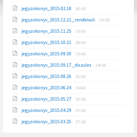
File
File
jegyzokonyv_2015.02.18
361 kB
extension:
size:
File
File
jegyzokonyv_2015.12.21._rendkivuli
pdf
147 kB
extension:
size:
File
File
jegyzokonyv_2015.11.25
pdf
378 kB
extension:
size:
File
File
jegyzokonyv_2015.10.21
pdf
280 kB
extension:
size:
File
File
jegyzokonyv_2015.09.30
pdf
239 kB
extension:
size:
File
File
jegyzokonyv_2015.09.17._diszules
pdf
149 kB
extension:
size:
File
File
jegyzokonyv_2015.08.26
pdf
352 kB
extension:
size:
File
File
jegyzokonyv_2015.06.24
pdf
334 kB
extension:
size:
File
File
jegyzokonyv_2015.05.27
pdf
351 kB
extension:
size:
File
File
jegyzokonyv_2015.04.29
pdf
371 kB
extension:
size:
File
File
jegyzokonyv_2015.03.25
pdf
371 kB
extension:
size:
pdf