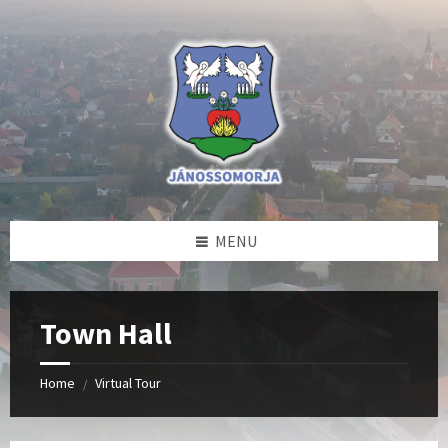
Skip
Skip
Skip
to
to
to
content
left
footer
sidebar
MENU
Town Hall
Home
Virtual Tour
/