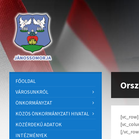
Skip
Skip
Skip
to
to
to
content
left
footer
sidebar
FŐOLDAL
Orsz
VÁROSUNKRÓL
ÖNKORMÁNYZAT
KÖZÖS ÖNKORMÁNYZATI HIVATAL
[vc_row
[vc_col
KÖZÉRDEKŰ ADATOK
[/vc_ro
INTÉZMÉNYEK