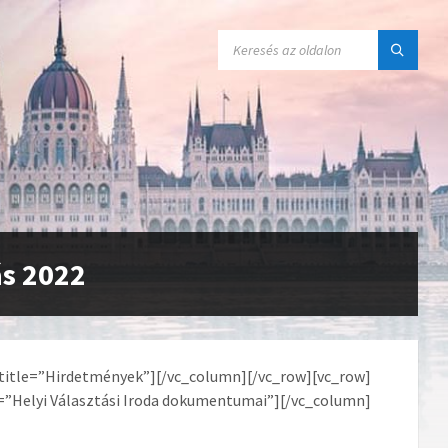
SEARCH:
ás 2022
title=”Hirdetmények”][/vc_column][/vc_row][vc_row]
”Helyi Választási Iroda dokumentumai”][/vc_column]