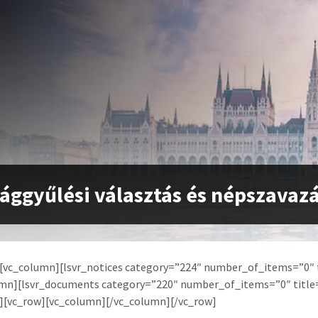
ággyűlési választás és népszavaz
][vc_column][lsvr_notices category=”224″ number_of_items=”0″ 
umn][lsvr_documents category=”220″ number_of_items=”0″ title=
w][vc_row][vc_column][/vc_column][/vc_row]