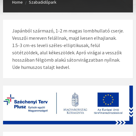
Home
Szabadidőpark
/
Japánból származó, 1-2 m magas lombhullató cserje.
Vesszői mereven felállnak, majd ívesen elhajlanak.
1.5-3 cm-es leveli széles-elliptikusak, felül
sötétzöldek, alul kékeszöldek. Apró virágai a vesszők
hosszában félgömb alakú sátorvirágzatban nyílnak.
Üde humuszos talajt kedvel.