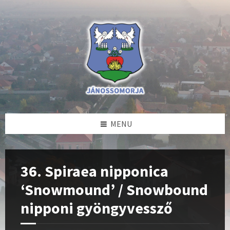
Skip
Skip
Skip
to
to
to
content
left
footer
sidebar
MENU
36. Spiraea nipponica
‘Snowmound’ / Snowbound
nipponi gyöngyvessző