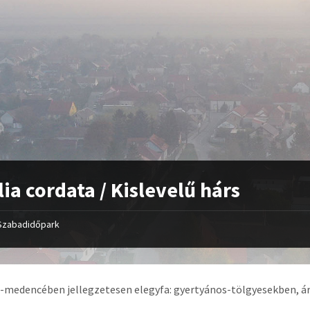
ilia cordata / Kislevelű hárs
Szabadidőpark
-medencében jellegzetesen elegyfa: gyertyános-tölgyesekben, árt