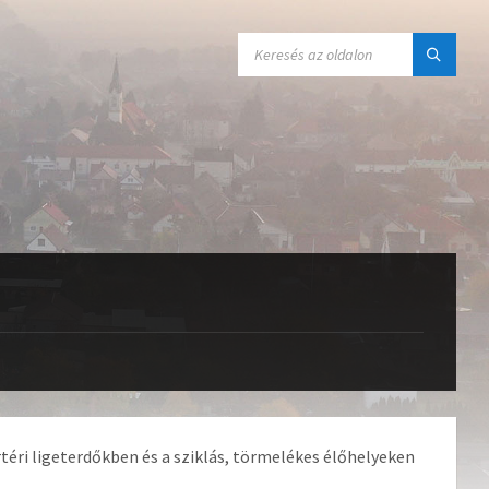
SEARCH:
éri ligeterdőkben és a sziklás, törmelékes élőhelyeken