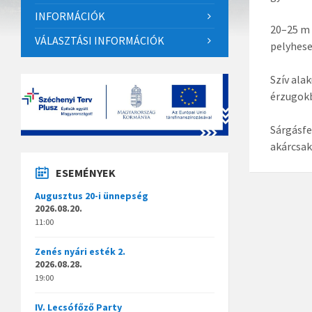
INFORMÁCIÓK
20–25 m 
VÁLASZTÁSI INFORMÁCIÓK
pelyhese
Szív ala
érzugok
Sárgásfe
akárcsak
ESEMÉNYEK
Augusztus 20-i ünnepség
2026.08.20.
11:00
Zenés nyári esték 2.
2026.08.28.
19:00
IV. Lecsófőző Party