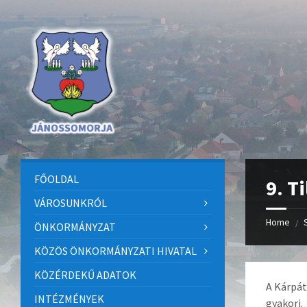
Skip
Skip
Skip
to
to
to
content
left
footer
sidebar
FŐOLDAL
9. T
VÁROSUNKRÓL
Home
/
ÖNKORMÁNYZAT
KÖZÖS ÖNKORMÁNYZATI HIVATAL
KÖZÉRDEKŰ ADATOK
A Kárpát
INTÉZMÉNYEK
gyakori.