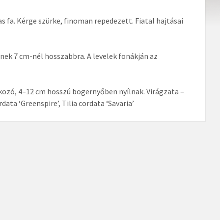
 fa. Kérge szürke, finoman repedezett. Fiatal hajtásai
nőnek 7 cm-nél hosszabbra. A levelek fonákján az
lakozó, 4–12 cm hosszú bogernyőben nyílnak. Virágzata –
ata ‘Greenspire’, Tilia cordata ‘Savaria’