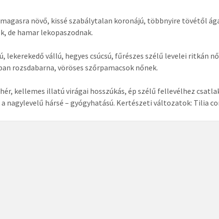
magasra növő, kissé szabálytalan koronájú, többnyire tövétől ágas
k, de hamar lekopaszodnak.
kú, lekerekedő vállú, hegyes csúcsú, fűrészes szélű levelei ritkán 
ban rozsdabarna, vöröses szőrpamacsok nőnek.
hér, kellemes illatú virágai hosszúkás, ép szélű fellevélhez csat
 a nagylevelű hársé – gyógyhatású. Kertészeti változatok: Tilia cord