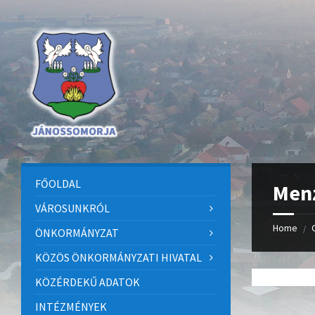
Skip
Skip
Skip
to
to
to
content
left
footer
sidebar
FŐOLDAL
Menz
VÁROSUNKRÓL
Home
/
ÖNKORMÁNYZAT
KÖZÖS ÖNKORMÁNYZATI HIVATAL
KÖZÉRDEKŰ ADATOK
INTÉZMÉNYEK