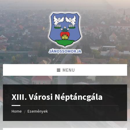
Skip
Skip
Skip
to
to
to
content
left
footer
sidebar
MENU
XIII. Városi Néptáncgála
Home
Események
/