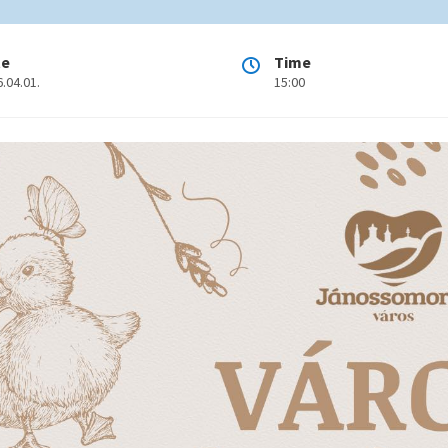
te
Time
.04.01.
15:00