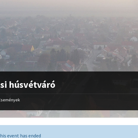
si húsvétváró
Események
his event has ended