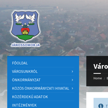
Skip
Skip
Skip
to
to
to
content
left
footer
sidebar
FŐOLDAL
Váro
VÁROSUNKRÓL
Home
/
ÖNKORMÁNYZAT
KÖZÖS ÖNKORMÁNYZATI HIVATAL
KÖZÉRDEKŰ ADATOK
INTÉZMÉNYEK
T