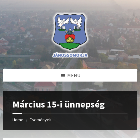
Skip
Skip
Skip
to
to
to
content
left
footer
sidebar
MENU
Március 15-i ünnepség
Home
Események
/