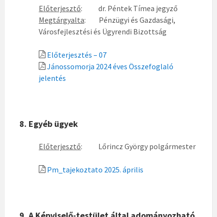
Előterjesztő
: dr. Péntek Tímea jegyző
Megtárgyalta
: Pénzügyi és Gazdasági,
Városfejlesztési és Ügyrendi Bizottság
Előterjesztés – 07
Jánossomorja 2024 éves Összefoglaló
jelentés
8. Egyéb ügyek
Előterjesztő
: Lőrincz György polgármester
Pm_tajekoztato 2025. április
9. A Képviselő-testület által adományozható