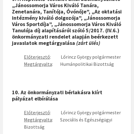
„Jánossomorja Város Kiváló Tanára,
Zenetanára, Tanítója, Óvónője”, „Az oktatási
intézmény kiváló dolgozója”, „Jánossomorja
Város Sportdíja”, „Jánossomorja Város Kiváló
Tanulója díj alapításáról szóló 5/2017. (IV.6.)
önkormányzati rendelet alapján beérkezett
javaslatok megtárgyalása
(zárt ülés)
Előterjesztő
: Lőrincz György polgármester
Megtárgyalta
: Humánpolitikai Bizottság
10. Az önkormányzati bérlakásra kiírt
pályázat elbírálása
Előterjesztő
: Lőrincz György polgármester
Megtárgyalta
: Szociális és Egészségügyi
Bizottság