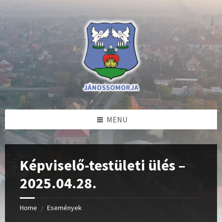
Skip
Skip
Skip
to
to
to
content
left
footer
sidebar
MENU
Képviselő-testületi ülés –
2025.04.28.
Home
Események
/