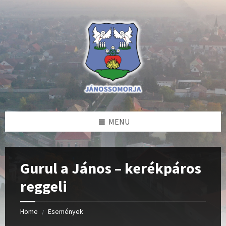
Skip
Skip
Skip
to
to
to
content
left
footer
sidebar
MENU
Gurul a János – kerékpáros
reggeli
Home
Események
/