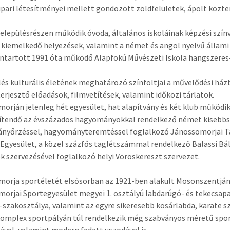
pari létesítményei mellett gondozott zöldfelületek, ápolt közter
elepülésrészen működik óvoda, általános iskoláinak képzési szí
 kiemelkedő helyezések, valamint a német és angol nyelvű állam
nntartott 1991 óta működő Alapfokú Művészeti Iskola hangszeres-
lés kulturális életének meghatározó színfoltjai a művelődési ház
erjesztő előadások, filmvetítések, valamint időközi tárlatok.
orján jelenleg hét egyesület, hat alapítvány és két klub működik
tendő az évszázados hagyományokkal rendelkező német kisebbs
yőrzéssel, hagyományteremtéssel foglalkozó Jánossomorjai Tár
Egyesület, a közel százfős taglétszámmal rendelkező Balassi Bál
k szervezésével foglalkozó helyi Vöröskereszt szervezet.
orja sportéletét elsősorban az 1921-ben alakult Mosonszentján
orjai Sportegyesület megyei 1. osztályú labdarúgó- és tekecsap
-szakosztálya, valamint az egyre sikeresebb kosárlabda, karate s
komplex sportpályán túl rendelkezik még szabványos méretű spo