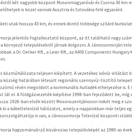
léstől két nagyobb központ Mosonmagyaróvár és Csorna 30 km-es
előhelyek is közel vannak Ausztria és Szlovákia felé egyaránt.
ületi utak hossza 43 km, és ennek döntő többsége szilárd burkolat
orja jelentős foglalkoztató központ, az itt található nagy szá
a környező településekről járnak dolgozni. A Jánossomorján tele
bbak: a Dr. Oetker Kft., a Leier Kft., az AMB Components Hungary K
em.
os közműhálózata teljesen kiépített. A vezetékes ivóvíz-ellátást
 a község határában létesült regionális szennyvíz-tisztító telepet
ozómű révén megoldott a kommunális hulladék elhelyezése is. E
st lát el. A földgázvezeték kiépítése 1998-ban fejeződött be, míg
issza: 1926-ban elsők között Mosonszentjánoson indult meg e szo
k ki a kábeltelevízió hálózatot, amely a napjainkban már teljes eg
sorszolgáltatója is van, a Jánossomorja Televízió központi stúdi
orja hagyományőrző kisvárosias településképét az 1980-as éve