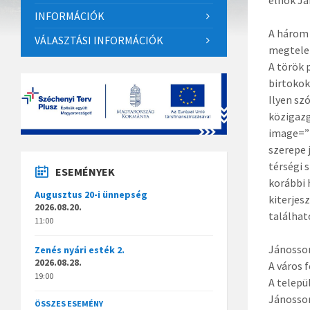
elnök Já
INFORMÁCIÓK
A három 
VÁLASZTÁSI INFORMÁCIÓK
megtele
A török 
birtokok
Ilyen sz
közigazg
image=”2
szerepe 
térségi 
ESEMÉNYEK
korábbi 
Augusztus 20-i ünnepség
kiterjes
2026.08.20.
találhat
11:00
Jánossom
Zenés nyári esték 2.
2026.08.28.
A város 
19:00
A telepü
Jánossom
ÖSSZES ESEMÉNY