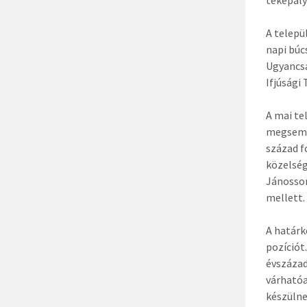
tekepály
A telepü
napi búc
Ugyancsa
Ifjúsági
A mai te
megsemmi
század f
közelség
Jánossom
mellett.
A határk
pozíciót
évszázad
várhatóa
készülnek