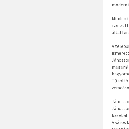
modern i
Minden t
szerzett
által fe
A telepü
ismerett
Jánossom
megemlí
hagyomán
Tűzoltó 
véradáso
Jánossom
Jánossom
baseball
A város 