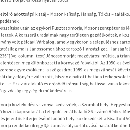
nossomorját várossá nyilvánította.
eltérő adottságú kistáj – Mosoni-síkság, Hanság, Tóköz – találkoz
pedésnek.
pusztítása után az egykori Pusztasomorja, Mosonszentpéter és M
 lettek. A korszerű uradalmak nagy területen gazdálkodtak, a közp
órvány volt például Várbalog, amely egykoron a településhez tart
atásilag ma is Jánossomorjához tartozó Hanságliget, Hanságfal
36″][vc_column_text]Jánossomorját mezővárosi múltja, a trian
jelentősen megkülönbözteti a környező falvaktól. Az 1950-es évek
szerepe egyre csökkent, a szögesdrót 1989-es megszűnését követőe
hátrány előnyére változott, hiszen a nyitott határ a térkapcsolat
ztette. Ez az átalakuló és erősödő irányultság hatással van a lakos
ó gazdasági egységek működésére is.
orja közlekedési viszonyai kedvezőek, a Szombathely–Hegyeshal
fő közúti kapcsolatát a településen áthaladó 86. számú Rédics-M
lés jelentős kiterjedéséből adódó helyi közlekedését a Kisalföld V
orja rendelkezik egy 3,5 tonnás súlykorlátozású határátkelőhelly