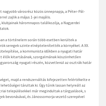
két nagyobb városrész közös ünnepnapja, a Péter-Pál-
rel zajlik a május 1-jei majális.
, klubjainak háromnapos találkozója, a Nagyerdei
talok.
óan a történelem során több esetben kerültek a
rök seregek szinte elnéptelenítették a környéket. A XX.
itelepítése, a kommunista időkben a nyugati határ
 itt élők kitartásának, szorgalmának köszönhetően
gyarország nyugati részén, közvetlenül az osztrák határ
véget, majd a rendszerváltás kifejezetten felértékelte e
ehetőségei tárultak ki. Úgy tűnik lassan helyreáll az
riai településekkel már megindultak a tárgyalások, s
gek bevonásával, és Jánossomorja vezető szerepével