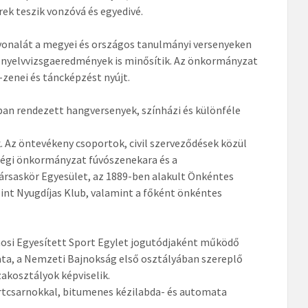
ek teszik vonzóvá és egyedivé.
nvonalát a megyei és országos tanulmányi versenyeken
i nyelvvizsgaeredmények is minősítik. Az önkormányzat
zenei és táncképzést nyújt.
ban rendezett hangversenyek, színházi és különféle
. Az öntevékeny csoportok, civil szerveződések közül
égi önkormányzat fúvószenekara és a
saskör Egyesület, az 1889-ben alakult Önkéntes
int Nyugdíjas Klub, valamint a főként önkéntes
osi Egyesített Sport Egylet jogutódjaként működő
ata, a Nemzeti Bajnokság első osztályában szereplő
zakosztályok képviselik.
rtcsarnokkal, bitumenes kézilabda- és automata