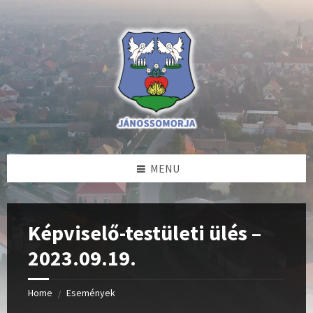
Skip
Skip
Skip
to
to
to
content
left
footer
sidebar
MENU
Képviselő-testületi ülés –
2023.09.19.
Home
Események
/