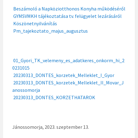
Beszámoló a Napköziotthonos Konyha működéséről
GYMSVMKH tájékoztatása tv. felügyelet lezárásáról
Köszönetnyilvánítás
Pm_tajekoztato_majus_augusztus
01_Gyori_TK_velemeny_es_adatkeres_onkorm_hi_2
0231015
20230313_DONTES_korzetek_Melleklet_I_Gyor
20230313_DONTES_korzetek_Melleklet_II_Movar_J
anossomorja
20230313_DONTES_KORZETHATAROK
Jánossomorja, 2023. szeptember 13.