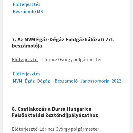
Előterjesztés
Beszámoló MK
7. Az MVM Égáz-Dégáz Földgázhálózati Zrt.
beszámolója
Előterjesztő
: Lőrincz György polgármester
Előterjesztés
MVM_Égáz_Dégáz__Beszamoló_Jánossomorja_2022
8. Csatlakozás a Bursa Hungarica
Felsőoktatási ösztöndíjpályázathoz
Előterjesztő:
Lőrincz György polgármester