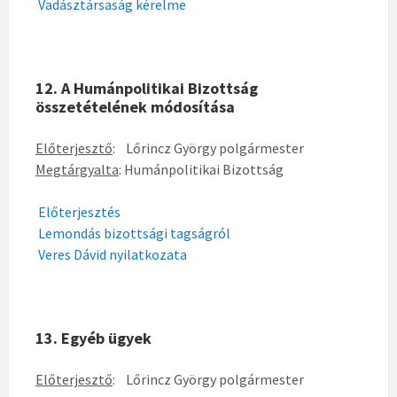
Vadásztársaság kérelme
12. A Humánpolitikai Bizottság
összetételének módosítása
Előterjesztő
: Lőrincz György polgármester
Megtárgyalta
: Humánpolitikai Bizottság
Előterjesztés
Lemondás bizottsági tagságról
Veres Dávid nyilatkozata
13. Egyéb ügyek
Előterjesztő
: Lőrincz György polgármester